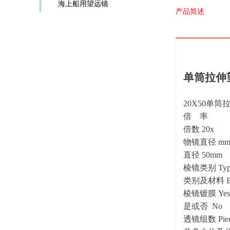
海上船用望远镜
产品简述
单筒拉伸
20X50
倍 率
倍数 20x
物镜直径 m
直径 50mm
棱镜类别 Type 
类别及材料 B
棱镜镀膜 Yes 
是或否 No
透镜组数 Piec