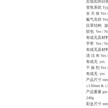
左或右的目镜或
变焦系统 Typ
全 天 候 Yes 
氮气充存 Yes 
目罩结构
软包 Yes / No
有或无及材料 
手带 Yes / No
有或无及
清 洁 布 Yes 
有或无 yes
干 燥 剂 Yes 
有或无 yes
产品尺寸 
≤130mm & ≤
产品重量 gm /
240g
彩盒尺寸