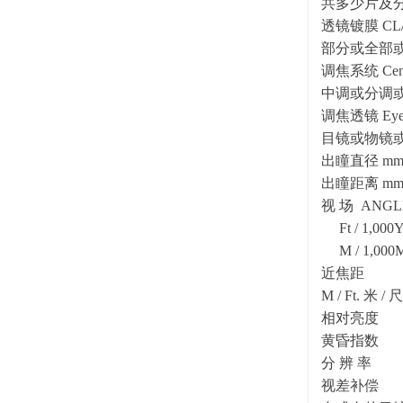
共多少片及分多少
透镜镀膜 CL/
部分或全部或
调焦系统 Cent. 
中调或分调或定焦
调焦透镜 Eye. / 
目镜或物镜或内
出瞳直径 mm
出瞳距离 mm
视 场 ANGLE
Ft / 1,000Y
M / 1,000
近焦距
M / Ft. 米 / 尺
相对亮度 
黄昏指数 2
分 辨 率 ≤
视差补偿