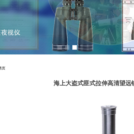
情页
海上大盗式匪式拉伸高清望远