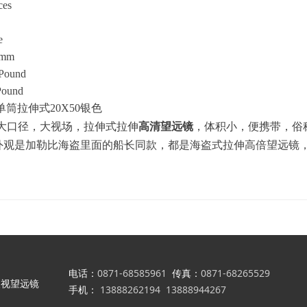
ces
ze
0mm
/ Pound
/ Pound
单筒拉伸式20X50银色
大口径，大视场，拉伸式拉伸
高清望远镜
，体积小，便携带，俗
外观是加勒比海盗里面的船长同款，都是海盗式拉伸高倍望远镜
电话：
0871-68585961
传真：
0871-68265529
夜视望远镜
手机：
13888262194 13888944267