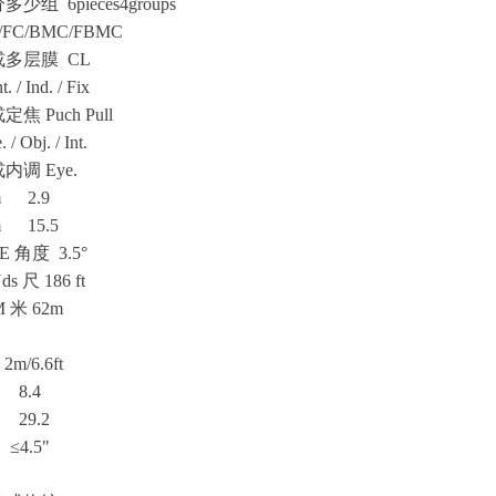
组 6pieces4groups
FC/BMC/FBMC
多层膜 CL
/ Ind. / Fix
 Puch Pull
Obj. / Int.
调 Eye.
 2.9
 15.5
 角度 3.5°
ds 尺 186 ft
M 米 62m
 2m/6.6ft
8.4
9.2
4.5"